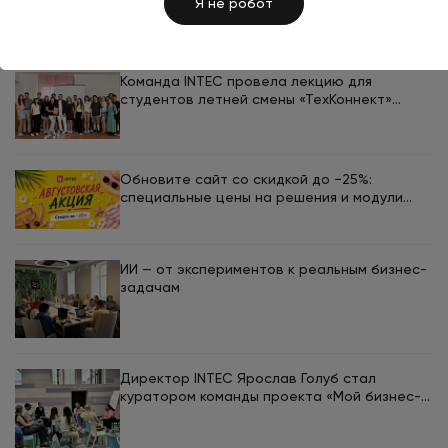
Я не робот
Команда INTEC провела лекцию для
студентов летней смены «ТехКоннект»
ЮУрГУ
Обновите сайт со скидкой до −25%:
специальные цены на решения и модули
INTEC в августе
ИИ — от экспериментов к реальным бизнес-
задачам
Директор INTEC Ярослав Голуб стал
куратором команды проекта «Мой бизнес-
кемп 2026»