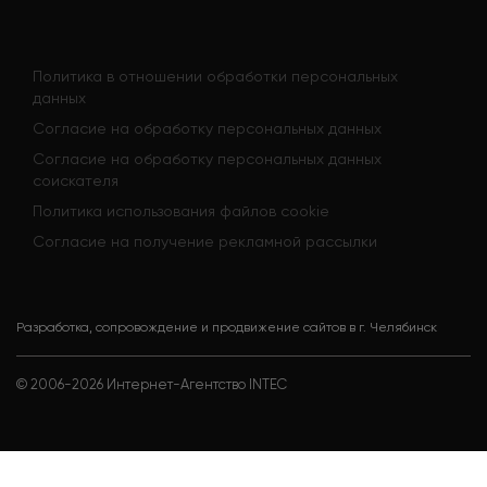
Политика в отношении обработки персональных
данных
Согласие на обработку персональных данных
Согласие на обработку персональных данных
соискателя
Политика использования файлов cookie
Согласие на получение рекламной рассылки
Разработка, сопровождение и продвижение сайтов в г. Челябинск
© 2006-
2026
Интернет-Агентство INTEC