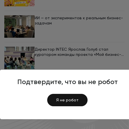
INTEC в августе
ИИ — от экспериментов к реальным бизнес-
задачам
Директор INTEC Ярослав Голуб стал
куратором команды проекта «Мой бизнес-
кемп 2026»
Подтвердите, что вы не робот
Я не робот
ВРЕМЯ ОБМЕНЯТЬСЯ
КОНТАКТАМИ