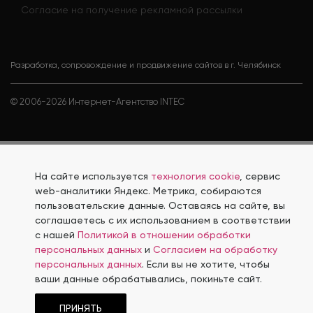
Согласие на получение рекламной рассылки
Разработка, сопровождение и продвижение сайтов в г. Челябинск
© 2006-
2026
Интернет-Агентство INTEC
На сайте используется
технология cookie
, сервис
web-аналитики Яндекс. Метрика, собираются
пользовательские данные. Оставаясь на сайте, вы
соглашаетесь с их использованием в соответствии
с нашей
Политикой в отношении обработки
персональных данных
и
Согласием на обработку
персональных данных
. Если вы не хотите, чтобы
ваши данные обрабатывались, покиньте сайт.
ПРИНЯТЬ