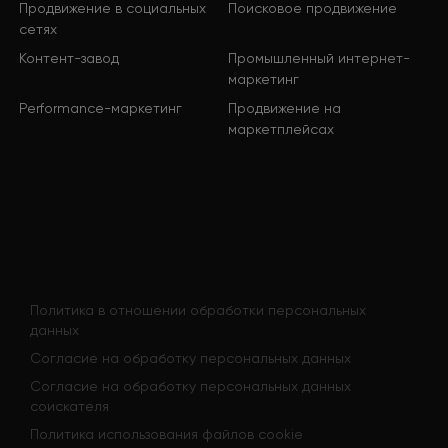
Продвижение в социальных
Поисковое продвижение
сетях
Контент-завод
Промышленный интернет-
маркетинг
Performance-маркетинг
Продвижение на
маркетплейсах
Политика в отношении обработки персональных
данных
Согласие на обработку персональных данных
Согласие на обработку персональных данных
соискателя
Политика использования файлов cookie