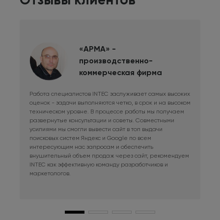
«АРМА» -
производственно-
коммерческая фирма
Работа специалистов INTEC заслуживает самых высоких
Дли
оценок - задачи выполняются четко, в срок и на высоком
фри
техническом уровне. В процессе работы мы получаем
сис
развернутые консультации и советы. Совместными
Раб
усилиями мы смогли вывести сайт в топ выдачи
в к
поисковых систем Яндекс и Google по всем
сай
интересующим нас запросам и обеспечить
наш
внушительный объем продаж через сайт, рекомендуем
при
INTEC как эффективную команду разработчиков и
маркетологов.