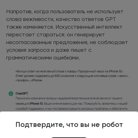
Напротив, когда пользователь не использует
слова вежливости, качество ответов GPT
также изменяется. Искусственный интеллект
перестает стараться: он генерирует
несогласованные предложения, не соблюдает
условия запроса и даже пишет с
грамматическими ошибками.
Подтвердите, что вы не робот
Подведем итоги