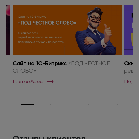
о
Сайт на 1С-Битрикс
«ПОД ЧЕСТНОЕ
Скид
СЛОВО»
реше
Подробнее
Подр
Отзывы клиентов