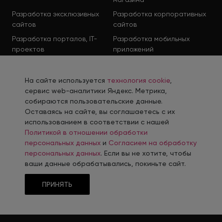
Разработка эксклюзивных
Разработка корпоративных
сайтов
сайтов
Разработка порталов, IT-
Разработка мобильных
проектов
приложений
Разработка промышленных
B2B-порталов
На сайте используется
технология cookie
,
сервис web-аналитики Яндекс. Метрика,
ПРОДВИЖЕНИЕ
собираются пользовательские данные.
Оставаясь на сайте, вы соглашаетесь с их
использованием в соответствии с нашей
Комплексное продвижение
Контекстная реклама
Политикой в отношении обработки
Продвижение в социальных
Поисковое продвижение
персональных данных
и
Согласием на обработку
сетях
персональных данных
. Если вы не хотите, чтобы
ваши данные обрабатывались, покиньте сайт.
Контент-завод
Промышленный интернет-
маркетинг
ПРИНЯТЬ
Performance-маркетинг
Продвижение на
маркетплейсах