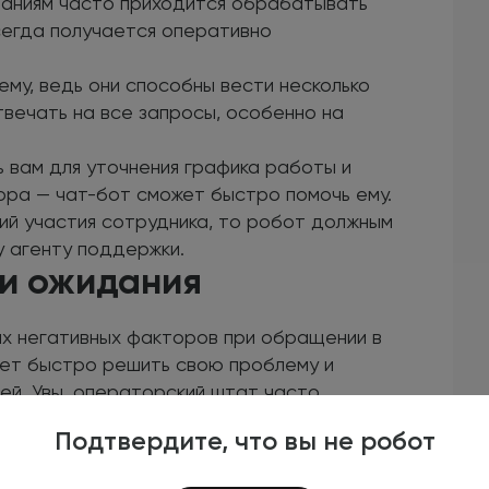
мпаниям часто приходится обрабатывать
сегда получается оперативно
му, ведь они способны вести несколько
вечать на все запросы, особенно на
ь вам для уточнения графика работы и
ора — чат-бот сможет быстро помочь ему.
ий участия сотрудника, то робот должным
 агенту поддержки.
и ожидания
ых негативных факторов при обращении в
ает быстро решить свою проблему и
ей. Увы, операторский штат часто
 индивидуальный ответ на электронную
Подтвердите, что вы не робот
удников.
апросы клиентов практически моментально.