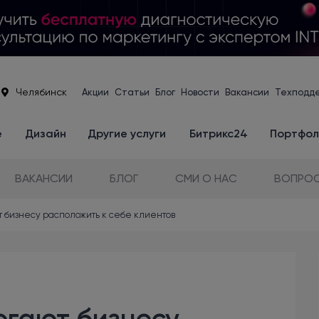
Челябинск
Акции
Статьи
Блог
Новости
Вакансии
Техподд
е
Дизайн
Другие услуги
Битрикс24
Портфол
ВАКАНСИИ
БЛОГ
СМИ О НАС
ВОПРОС
т бизнесу расположить к себе клиентов
огают бизнесу