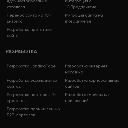
Администрирование
Интеграция с
каталога
1С:Предприятие
Перенос сайта на 1С-
Миграция сайта на
Битрикс
intec.universe
Разработка прототипа
сайта
РАЗРАБОТКА
Разработка LandingPage
Разработка интернет-
магазина
Разработка эксклюзивных
Разработка корпоративных
сайтов
сайтов
Разработка порталов, IT-
Разработка мобильных
проектов
приложений
Разработка промышленных
B2B-порталов