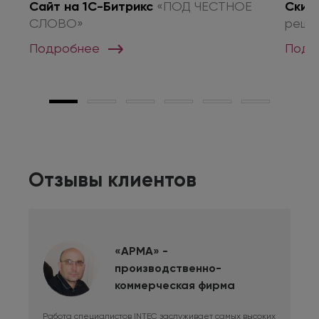
о
Сайт на 1С-Битрикс
«ПОД ЧЕСТНОЕ
Скид
СЛОВО»
реше
Подробнее
Подр
Отзывы клиентов
«АРМА» -
производственно-
коммерческая фирма
Работа специалистов INTEC заслуживает самых высоких
Дли