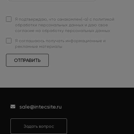
Я подтверждаю, что ознакомлен(-а) с
политикой
обработки персональных данных
и даю свое
согласие на обработку персональных данных
Я
соглашаюсь
получать информационные и
рекламные материалы
ОТПРАВИТЬ
sale@intecsite.ru
Задать вопрос