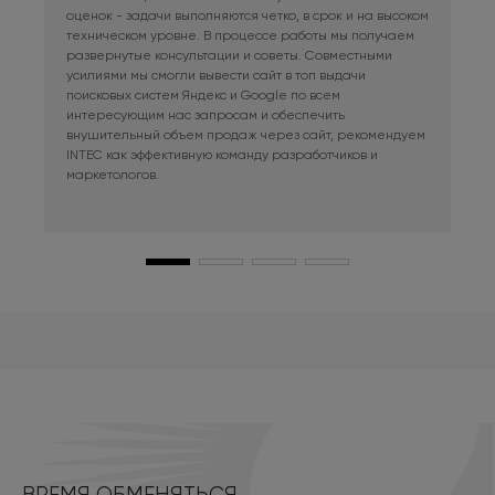
оценок - задачи выполняются четко, в срок и на высоком
фри
техническом уровне. В процессе работы мы получаем
сис
развернутые консультации и советы. Совместными
Раб
усилиями мы смогли вывести сайт в топ выдачи
в к
поисковых систем Яндекс и Google по всем
сай
интересующим нас запросам и обеспечить
наш
внушительный объем продаж через сайт, рекомендуем
при
INTEC как эффективную команду разработчиков и
маркетологов.