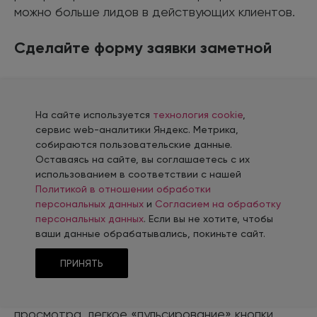
можно больше лидов в действующих клиентов.
Сделайте форму заявки заметной
Модуль захвата должен выделяться на общем
фоне как по цвету, так и по композиционному
На сайте используется
технология cookie
,
расположению. Не заставляйте посетителей
сервис web-аналитики Яндекс. Метрика,
гадать, где они могут оставить запрос:
собираются пользовательские данные.
размещайте форму в зоне первоначального
Оставаясь на сайте, вы соглашаетесь с их
внимания — выше сгиба страницы (above the
использованием в соответствии с нашей
fold), в фиксированном боковом виджете или в
Политикой в отношении обработки
персональных данных
и
Согласием на обработку
sticky-панели, которая остается на экране при
персональных данных
. Если вы не хотите, чтобы
прокрутке.
ваши данные обрабатывались, покиньте сайт.
Чтобы дополнительно привлечь внимание,
ПРИНЯТЬ
добавьте мягкую анимацию — например,
плавное появление формы после 10–15 секунд
просмотра, легкое «пульсирование» кнопки