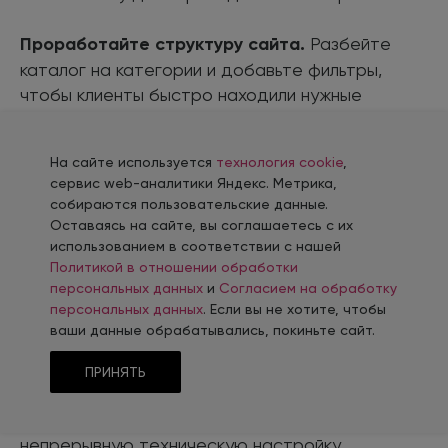
Проработайте структуру сайта.
Разбейте
каталог на категории и добавьте фильтры,
чтобы клиенты быстро находили нужные
разделы. Например,
«Нефтеперерабатывающее оборудование»,
На сайте используется
технология cookie
,
«Стабилизаторы напряжения», «Скобозабивной
сервис web-аналитики Яндекс. Метрика,
инструмент».
собираются пользовательские данные.
Оставаясь на сайте, вы соглашаетесь с их
SEO — это долгосрочная работа. В отличие от
использованием в соответствии с нашей
Политикой в отношении обработки
контекстной рекламы, где первые результаты
персональных данных
и
Согласием на обработку
можно увидеть через 2–3 месяца, поисковая
персональных данных
. Если вы не хотите, чтобы
оптимизация требует постоянной работы.
ваши данные обрабатывались, покиньте сайт.
Чтобы занять высокие позиции в поиске,
необходимо регулярно дорабатывать сайт:
ПРИНЯТЬ
добавлять страницы, писать новый и
оптимизировать текущий контент, вести
непрерывную техническую настройку.