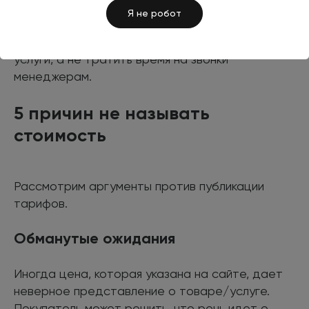
Я не робот
Не заставляйте людей совершать лишние
действия. Клиенты хотят узнать цену товара/
услуги, а не тратить время на звонки
менеджерам.
5 причин не называть
стоимость
Рассмотрим аргументы против публикации
тарифов.
Обманутые ожидания
Иногда цена, которая указана на сайте, дает
неверное представление о товаре/услуге.
Покупатель может решить, что речь идет о