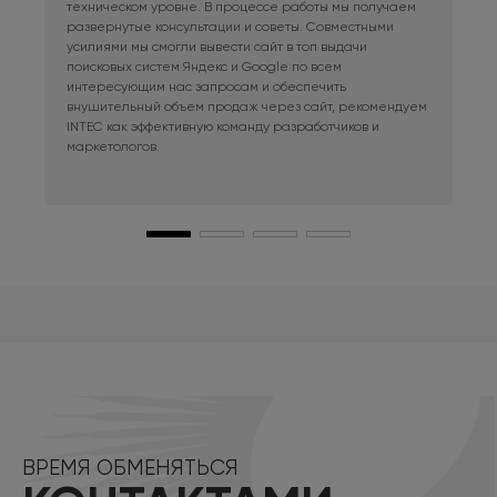
техническом уровне. В процессе работы мы получаем
сис
развернутые консультации и советы. Совместными
Раб
усилиями мы смогли вывести сайт в топ выдачи
в к
поисковых систем Яндекс и Google по всем
сай
интересующим нас запросам и обеспечить
наш
внушительный объем продаж через сайт, рекомендуем
при
INTEC как эффективную команду разработчиков и
маркетологов.
ВРЕМЯ ОБМЕНЯТЬСЯ