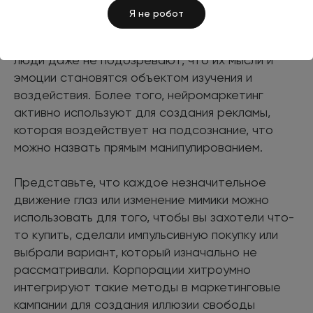
Я не робот
Исследователи задают вопрос, этично ли
применять такие технологии в маркетинге, если
люди даже не подозревают, что их мысли и
эмоции становятся объектом изучения и
воздействия. Более того, нейромаркетинг
активно используют для создания рекламы,
которая воздействует на подсознание, что
можно назвать прямым манипулированием.
Представьте, что каждое незначительное
движение глаз или изменение мимики можно
использовать для того, чтобы вы захотели что-
то купить, сделали импульсивную покупку или
выбрали вариант, который изначально не
рассматривали. Корпорации хитроумно
интегрируют такие методы в маркетинговые
кампании для создания иллюзии свободы