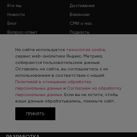
Кто мы
Достижения
Новости
Вакансии
Блог
СМИ о нас
Вопрос-ответ
Подкасты
УСЛУГИ
На сайте используется
технология cookie
,
сервис web-аналитики Яндекс. Метрика,
собираются пользовательские данные.
Дополнительные услуги
Поддержка и развитие
Оставаясь на сайте, вы соглашаетесь с их
Комплексный аудит
Аренда IT-специалиста
использованием в соответствии с нашей
Политикой в отношении обработки
Администрирование
Интеграция с
персональных данных
и
Согласием на обработку
каталога
1С:Предприятие
персональных данных
. Если вы не хотите, чтобы
Перенос сайта на 1С-
Миграция сайта на
ваши данные обрабатывались, покиньте сайт.
Битрикс
intec.universe
Разработка прототипа
ПРИНЯТЬ
сайта
РАЗРАБОТКА