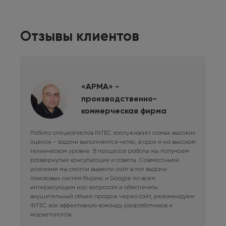
Отзывы клиентов
«АРМА» -
производственно-
коммерческая фирма
Работа специалистов INTEC заслуживает самых высоких
Дли
оценок - задачи выполняются четко, в срок и на высоком
фри
техническом уровне. В процессе работы мы получаем
сис
развернутые консультации и советы. Совместными
Раб
усилиями мы смогли вывести сайт в топ выдачи
в к
поисковых систем Яндекс и Google по всем
сай
интересующим нас запросам и обеспечить
наш
внушительный объем продаж через сайт, рекомендуем
при
INTEC как эффективную команду разработчиков и
маркетологов.