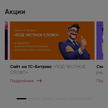
Акции
о
Сайт на 1С-Битрикс
«ПОД ЧЕСТНОЕ
Скид
СЛОВО»
реше
Подробнее
Подр