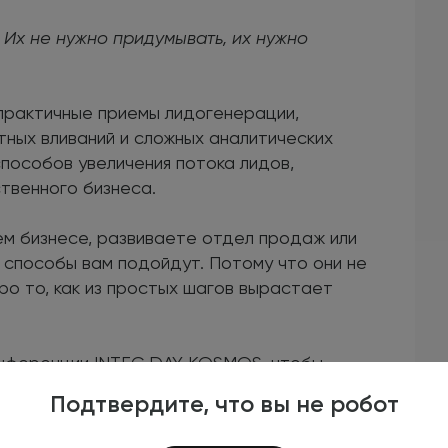
. Их не нужно придумывать, их нужно
практичные приемы лидогенерации,
ых вливаний и сложных аналитических
способов увеличения потока лидов,
твенного бизнеса.
ем бизнесе, развиваете отдел продаж или
 способы вам подойдут. Потому что они не
ро то, как из простых шагов вырастает
нференции INTEC DAY KOSMOS, чтобы
увеличения лидов.
Подтвердите, что вы не робот