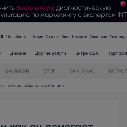
Челябинск
Акции
Статьи
Блог
Новости
Вакансии
Техподд
е
Дизайн
Другие услуги
Битрикс24
Портфол
ВАКАНСИИ
БЛОГ
СМИ О НАС
ВОПРОС
как он помогает общаться с клиентами
 и как он помогает