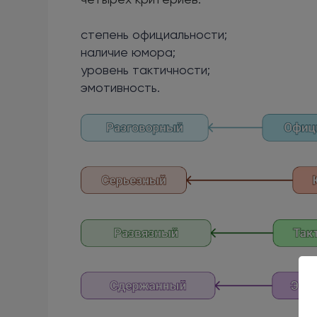
степень официальности;
наличие юмора;
уровень тактичности;
эмотивность.