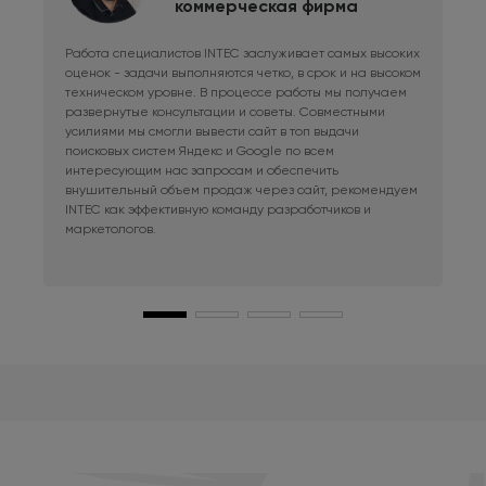
коммерческая фирма
Работа специалистов INTEC заслуживает самых высоких
Дли
оценок - задачи выполняются четко, в срок и на высоком
фри
техническом уровне. В процессе работы мы получаем
сис
развернутые консультации и советы. Совместными
Раб
усилиями мы смогли вывести сайт в топ выдачи
в к
поисковых систем Яндекс и Google по всем
сай
интересующим нас запросам и обеспечить
наш
внушительный объем продаж через сайт, рекомендуем
при
INTEC как эффективную команду разработчиков и
маркетологов.