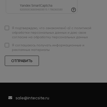
Я подтверждаю, что ознакомлен(-а) с
политикой
обработки персональных данных
и даю свое
согласие на обработку персональных данных
Я
соглашаюсь
получать информационные и
рекламные материалы
ОТПРАВИТЬ
sale@intecsite.ru