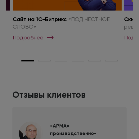
о
Сайт на 1С-Битрикс
«ПОД ЧЕСТНОЕ
Скид
СЛОВО»
реше
Подробнее
Подр
Отзывы клиентов
«АРМА» -
производственно-