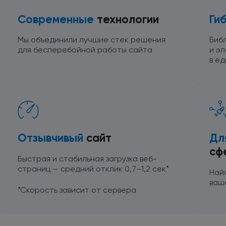
Современные
технологии
Ги
Мы объединили лучшие стек решения
Биб
для бесперебойной
работы сайта
и э
в е
Отзывчивый
сайт
Дл
сф
Быстрая и стабильная загрузка веб-
страниц — средний отклик
0,7–1,2 сек*
Най
ваш
*Cкорость зависит от сервера