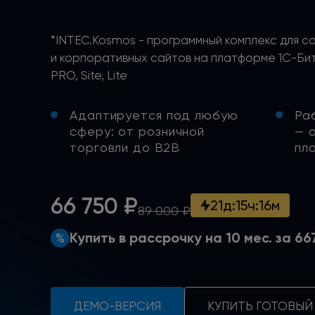
*INTEC.Kosmos - программный комплекс для с
и корпоративных сайтов на платформе 1С-Бит
PRO, Site, Lite
Адаптируется под любую
Ра
сферу:
от розничной
— 
торговли
до B2B
пл
66 750 ₽
21
д
:
15
ч
:
16
м
89 000 ₽
Купить в рассрочку на 10 мес.
за 66
ДЕМО-ВЕРСИЯ
КУПИТЬ ГОТОВЫЙ