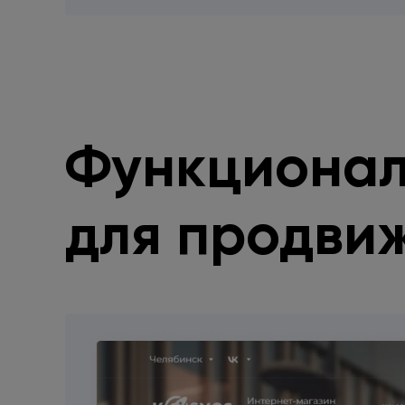
Функциона
для продви