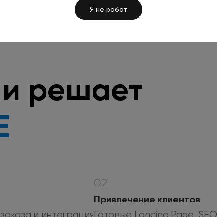
Я не робот
чи решает
E
02
Привлечение клиентов
 заказа
и интеграция
Готовые Landing Page, SE