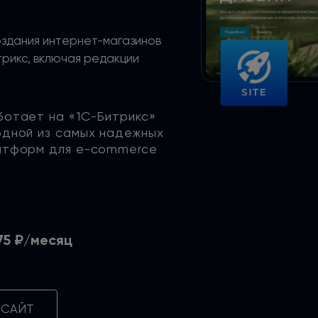
оздания интернет-магазинов
рикс, включая редакции
ботает
на «1С-Битрикс»
одной
из самых
надежных
атформ
для e-commerce
75 ₽/месяц
 САЙТ