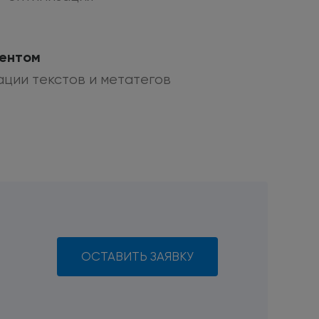
тентом
ации
текстов
и метатегов
ОСТАВИТЬ ЗАЯВКУ