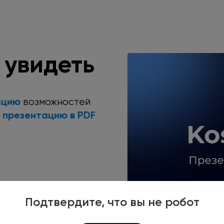
 увидеть
ацию
возможностей
презентацию
в PDF
ю
Подтвердите, что вы не робот