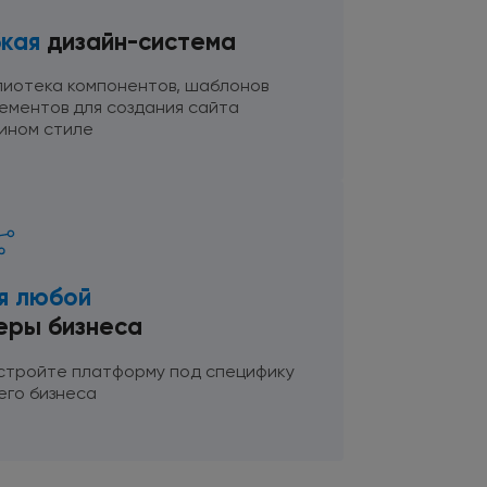
бкая
дизайн-система
лиотека компонентов, шаблонов
лементов
для создания
сайта
дином
стиле
я любой
еры бизнеса
стройте платформу
под специфику
его бизнеса