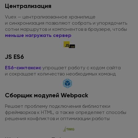
Централизация
Vuex — централизованное хранилище
и синхронизация
позволяют собрать
и упорядочить
сотни маршрутов
и компонентов
в браузере
, чтобы
меньше нагружать сервер
JS ES6
ES6-синтаксис
упрощает работу
с кодом
сайта
и сокращает
количество необходимых команд
Сборщик модулей Webpack
Решает проблему подключения библиотеки
фреймворков
к HTML
,
а также
определяет способы
решения конфликтов
и оптимизации
работы