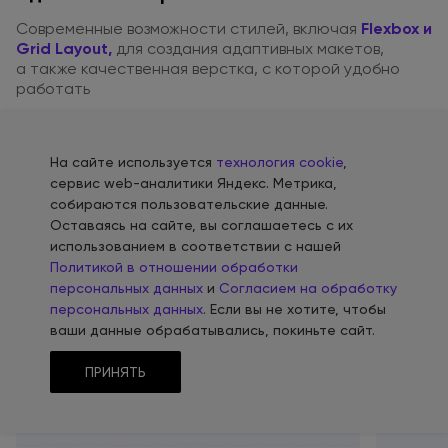
Современные возможности стилей, включая
Flexbox и
Grid Layout,
для создания
адаптивных макетов,
а также
качественная верстка,
с которой
удобно
работать
На сайте используется
технология cookie
,
сервис web-аналитики Яндекс. Метрика,
Расширенные возможности
собираются пользовательские данные.
Оставаясь на сайте, вы соглашаетесь с их
для
e-commerce
использованием в соответствии с нашей
Политикой в отношении обработки
персональных данных
и
Согласием на обработку
Удобный каталог, который
«Умн
персональных данных
. Если вы не хотите, чтобы
помогает принять решение
по т
ваши данные обрабатывались, покиньте сайт.
Несколько вариантов отображения
Быстр
ПРИНЯТЬ
каталога, которые отвечают
пара
привычкам пользователей
стран