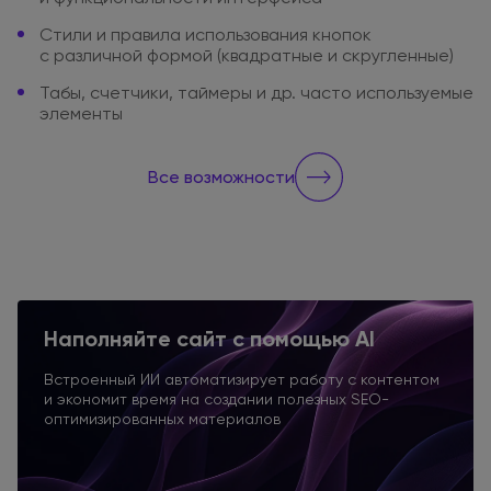
Стили
и правила
использования
кнопок
с различной
формой
(квадратные
и скругленные
)
Табы, счетчики, таймеры
и др.
часто используемые
элементы
Все возможности
Наполняйте сайт
с помощью AI
Встроенный ИИ автоматизирует работу
с контентом
и экономит
время
на создании
полезных SEO-
оптимизированных материалов