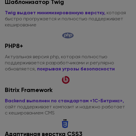
Шаблонизатор Twig
Twig выдает минимизированную верстку,
которая
быстро прогружается
и полностью
поддерживает
кеширование
PHP8+
Актуальная версия php, которая полностью
поддерживается разработчиками
и регулярно
обновляется,
покрывая угрозы безопасности
Bitrix Framework
Backend выполнен
по стандартам
«1С-Битрикс»
,
сайт поддерживает композит
и надежно
работает
с кешированием
CMS
Адаптивная верстка CSS3