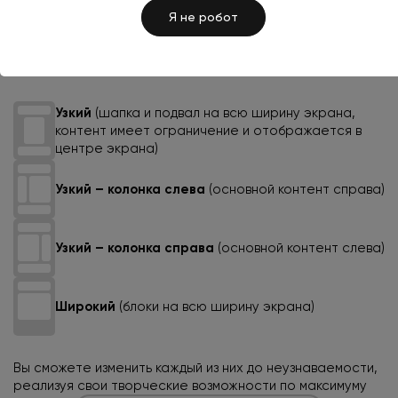
Я не робот
Если вы хотите создать абсолютно новый шаблон
страниц, для вашего удобства мы добавили 4 макета
разметки:
Узкий
(шапка и подвал на всю ширину
экрана,
контент имеет ограничение
и отображается в
центре экрана)
Узкий – колонка слева
(основной контент справа)
Узкий – колонка справа
(основной контент слева)
Широкий
(блоки на всю ширину экрана)
Вы сможете изменить каждый из них до неузнаваемости,
реализуя свои творческие возможности по максимуму