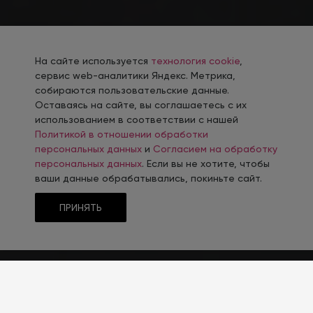
На сайте используется
технология cookie
,
сервис web-аналитики Яндекс. Метрика,
собираются пользовательские данные.
Оставаясь на сайте, вы соглашаетесь с их
использованием в соответствии с нашей
Политикой в отношении обработки
персональных данных
и
Согласием на обработку
персональных данных
. Если вы не хотите, чтобы
ваши данные обрабатывались, покиньте сайт.
ПРИНЯТЬ
ТЕМАТИКА