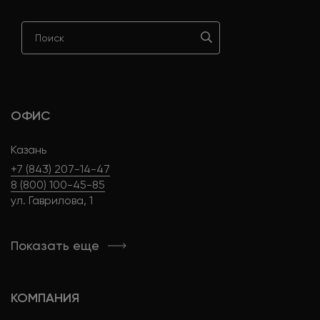
SEO-аналитик
Изучает посещаемость сайта и тематическую
выдачу, дает рекомендации по улучшению
продающих факторов страниц, чтобы
повысить количество заказов и звонков.
ОФИС
Казань
+7 (843) 207-14-47
8 (800) 100-45-85
ул. Гаврилова, 1
Link-менеджер
Анализирует ссылочную массу продвигаемого
ресурса и конкурентов. Выполняет работы по
Показать еще
регистрации сайта в каталогах, размещению
кода на веб-страницах, покупке и продаже
ссылок, полезных для продвижения сайта в
КОМПАНИЯ
поисковых системах. Ведет учет ссылок и
отслеживает их работу. Готовит