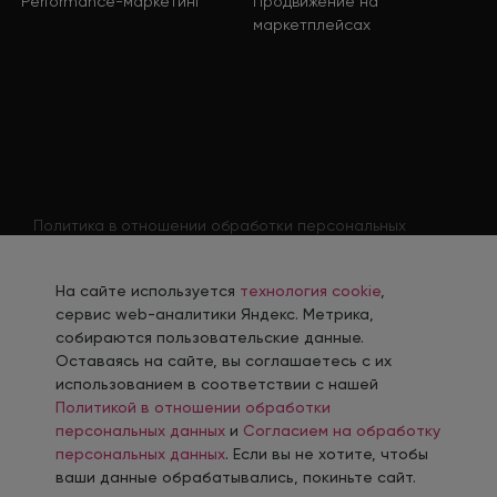
Performance-маркетинг
Продвижение на
маркетплейсах
Политика в отношении обработки персональных
данных
Согласие на обработку персональных данных
На сайте используется
технология cookie
,
Согласие на обработку персональных данных
сервис web-аналитики Яндекс. Метрика,
соискателя
собираются пользовательские данные.
Оставаясь на сайте, вы соглашаетесь с их
Политика использования файлов cookie
использованием в соответствии с нашей
Согласие на получение рекламной рассылки
Политикой в отношении обработки
персональных данных
и
Согласием на обработку
персональных данных
. Если вы не хотите, чтобы
ваши данные обрабатывались, покиньте сайт.
Разработка, сопровождение и продвижение сайтов в г. Казань