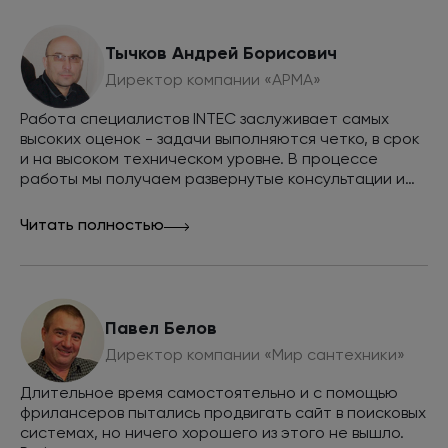
технические задания для дизайнеров и
спецификации.
Тычков Андрей Борисович
Директор компании «АРМА»
Работа специалистов INTEC заслуживает самых
высоких оценок - задачи выполняются четко, в срок
и на высоком техническом уровне. В процессе
работы мы получаем развернутые консультации и
Программист
советы. Совместными усилиями мы смогли вывести
Исправляет технические ошибки на сайте,
сайт в топ выдачи поисковых систем Яндекс и
Читать полностью
мешающие правильной индексации сайта и
Google по всем интересующим нас запросам и
повышению позиций в поисковых системах.
обеспечить внушительный объем продаж через
Внедряет рекомендации оптимизатора,
сайт, рекомендуем INTEC как эффективную команду
исправляет верстку и скрипты, негативно
разработчиков и маркетологов.
влияющие на индексацию сайта поисковыми
Павел Белов
системами.
Директор компании «Мир сантехники»
Длительное время самостоятельно и с помощью
фрилансеров пытались продвигать сайт в поисковых
системах, но ничего хорошего из этого не вышло.