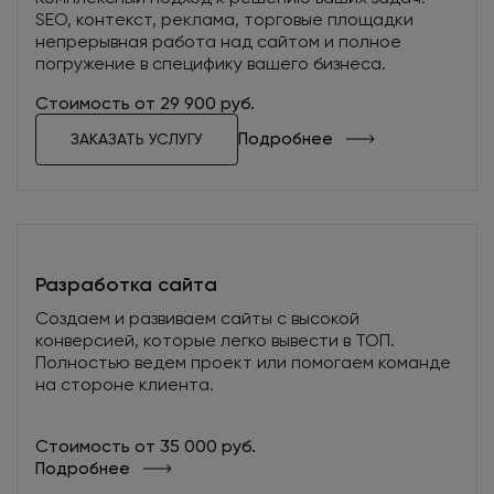
помогут принять решение о покупке.
SEO, контекст, реклама, торговые площадки
непрерывная работа над сайтом и полное
погружение в специфику вашего бизнеса.
Стоимость от 29 900 руб.
Подробнее
ЗАКАЗАТЬ УСЛУГУ
Арт-директор
Разрабатывает стилевое оформление сайта с
учетом специфики проекта и фирменного
стиля компании. Руководит командой веб-
Разработка сайта
дизайнеров, отвечает за качество творческой
работы и сроки ее выполнения. Контролирует
Создаем и развиваем сайты с высокой
процесс технического воплощения дизайна.
конверсией, которые легко вывести в ТОП.
Полностью ведем проект или помогаем команде
на стороне клиента.
Стоимость от 35 000 руб.
Подробнее