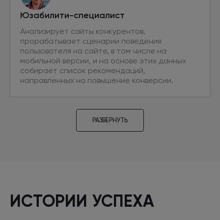
Юзабилити-специалист
Анализирует сайты конкурентов,
прорабатывает сценарии поведения
пользователя на сайте, в том числе на
мобильной версии, и на основе этих данных
собирает список рекомендаций,
направленных на повышение конверсии.
РАЗВЕРНУТЬ
Проектировщик
Разрабатывает прототипы новых страниц,
необходимых для привлечения
дополнительного трафика из поиска. Проводит
ИСТОРИИ УСПЕХА
аудит текущих интерфейсов на основе
сценариев поведения пользователей. Готовит