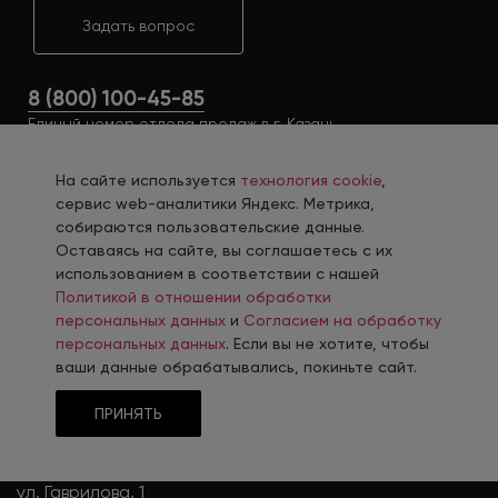
Задать вопрос
8 (800) 100-45-85
Единый номер отдела продаж в г. Казань
На сайте используется
технология cookie
,
сервис web-аналитики Яндекс. Метрика,
собираются пользовательские данные.
Оставаясь на сайте, вы соглашаетесь с их
использованием в соответствии с нашей
Политикой в отношении обработки
персональных данных
и
Согласием на обработку
персональных данных
. Если вы не хотите, чтобы
ОФИС
ваши данные обрабатывались, покиньте сайт.
Казань
ПРИНЯТЬ
+7 (843) 207-14-47
8 (800) 100-45-85
ул. Гаврилова, 1