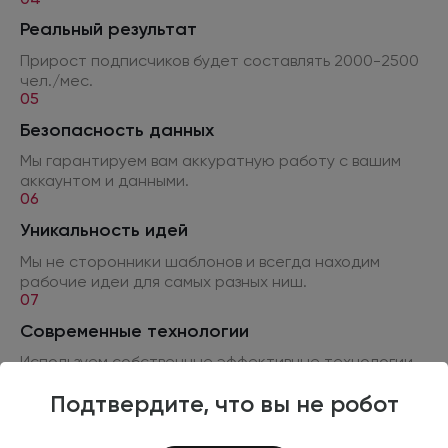
Реальный результат
Прирост подписчиков будет составлять 2000-2500
чел./мес.
05
Безопасность данных
Мы гарантируем вам аккуратную работу
с вашим
аккаунтом
и данными.
06
Уникальность идей
Мы не сторонники шаблонов
и всегда
находим
рабочие идеи для самых разных ниш.
07
Современные технологии
Используем собственные эффективные технологии
и методики
поиска аудитории
в социальных
сетях.
Подтвердите, что вы не робот
08
Постоянно улучшаем рекламную кампанию