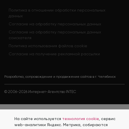
Политика в отношении обработки персональных
данных
Согласие на обработку персональных данных
Согласие на обработку персональных данных
соискателя
Политика использования файлов cookie
Согласие на получение рекламной рассылки
Разработка, сопровождение и продвижение сайтов в г. Челябинск
© 2006-
2026
Интернет-Агентство INTEC
На сайте используется
технология cookie
, сервис
web-аналитики Яндекс. Метрика, собираются