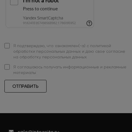
Я подтверждаю, что ознакомлен(-а) с
политикой
обработки персональных данных
и даю свое
согласие
на обработку персональных данных
Я
соглашаюсь
получать информационные и рекламные
материалы
ОТПРАВИТЬ
sale@intecsite.ru