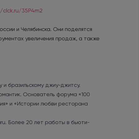
//clck.ru/35P4m2
оссии и Челябинска. Они поделятся
рументах увеличения продаж, а также
 и бразильскому джиу-джитсу.
омантик. Основатель форума «100
ция» и «Истории любви ресторана
ru. Более 20 лет работы в бьюти-