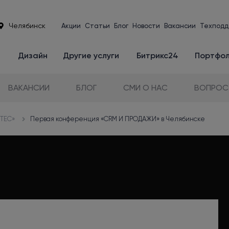
Челябинск
Акции
Статьи
Блог
Новости
Вакансии
Техподд
е
Дизайн
Другие услуги
Битрикс24
Портфо
ВАКАНСИИ
БЛОГ
СМИ О НАС
ВОПРОС
NTEC»
Первая конференция «CRM И ПРОДАЖИ» в Челябинске