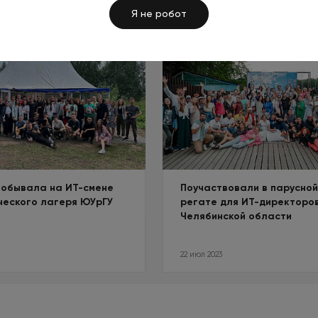
Я не робот
побывала на ИТ-смене
Поучаствовали в парусной
ческого лагеря ЮУрГУ
регате для ИТ-директоро
Челябинской области
22 июл 2023