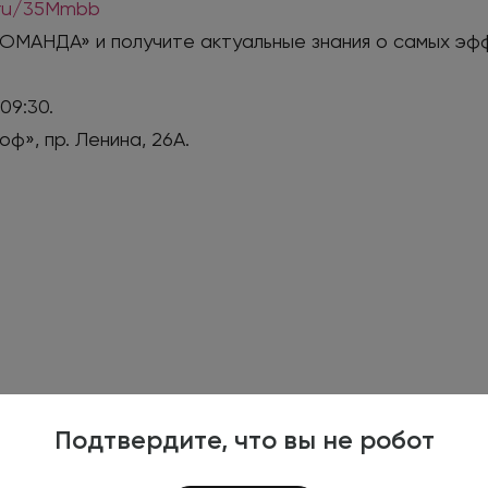
k.ru/35Mmbb
ОМАНДА» и получите актуальные знания о самых эфф
09:30.
оф», пр. Ленина, 26А.
Подтвердите, что вы не робот