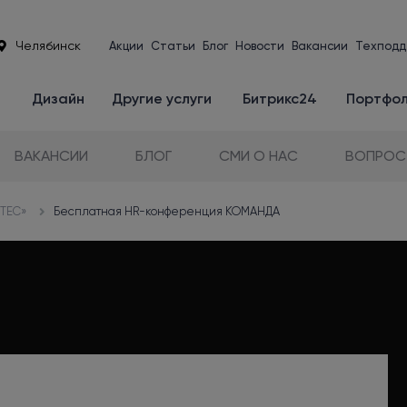
Челябинск
Акции
Статьи
Блог
Новости
Вакансии
Техподд
е
Дизайн
Другие услуги
Битрикс24
Портфо
ВАКАНСИИ
БЛОГ
СМИ О НАС
ВОПРОС
NTEC»
Бесплатная HR-конференция КОМАНДА