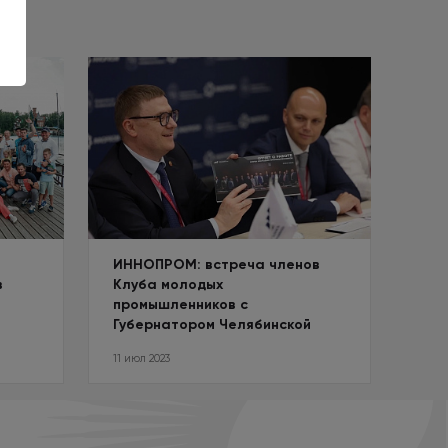
ИННОПРОМ: встреча членов
Вст
в
Клуба молодых
«Ок
промышленников с
мен
Губернатором Челябинской
области
11 июл 2023
24 ма