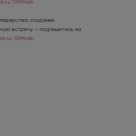
lck.ru/35Mmbb
 лидерства: создание
ьную встречу — подпишитесь на
lck.ru/35McAb