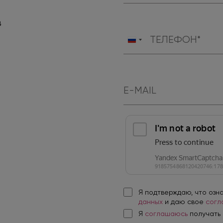
в
Россия
+7
Я подтверждаю, что озн
данных
и даю свое
согл
Я
соглашаюсь
получать