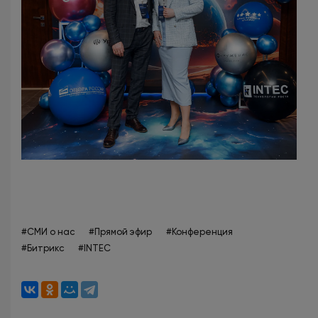
#СМИ о нас
#Прямой эфир
#Конференция
#Битрикс
#INTEC