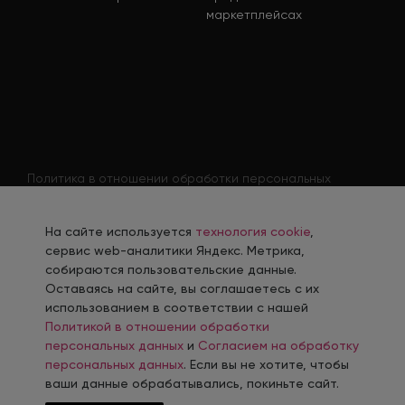
маркетплейсах
Политика в отношении обработки персональных
данных
Согласие на обработку персональных данных
На сайте используется
технология cookie
,
Согласие на обработку персональных данных
сервис web-аналитики Яндекс. Метрика,
соискателя
собираются пользовательские данные.
Оставаясь на сайте, вы соглашаетесь с их
Политика использования файлов cookie
использованием в соответствии с нашей
Согласие на получение рекламной рассылки
Политикой в отношении обработки
персональных данных
и
Согласием на обработку
персональных данных
. Если вы не хотите, чтобы
ваши данные обрабатывались, покиньте сайт.
Разработка, сопровождение и продвижение сайтов в г. Челябинск