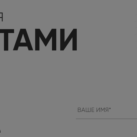
Я
КТАМИ
в