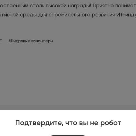
достоенным столь высокой награды! Приятно понимат
тивной среды для стремительного развития ИТ-инд
IT
#Цифровые волонтеры
Подтвердите, что вы не робот