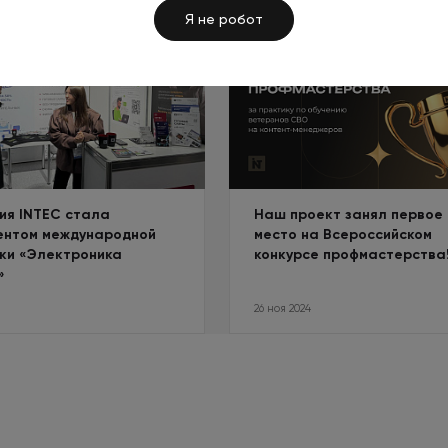
Я не робот
ия INTEC стала
Наш проект занял первое
ентом международной
место на Всероссийском
ки «Электроника
конкурсе профмастерства
»
26 ноя 2024