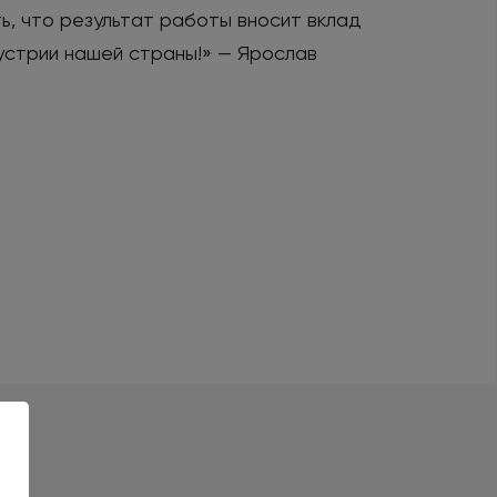
ь, что результат работы вносит вклад
устрии нашей страны!» — Ярослав