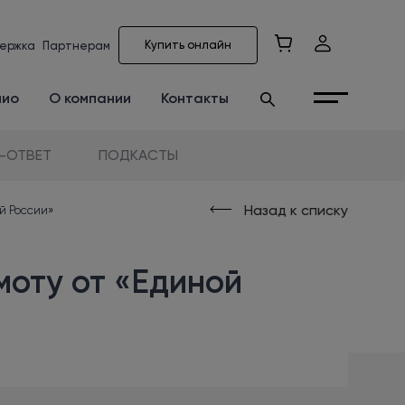
Купить онлайн
ержка
Партнерам
лио
О компании
Контакты
-ОТВЕТ
ПОДКАСТЫ
Назад к списку
й России»
моту от «Единой