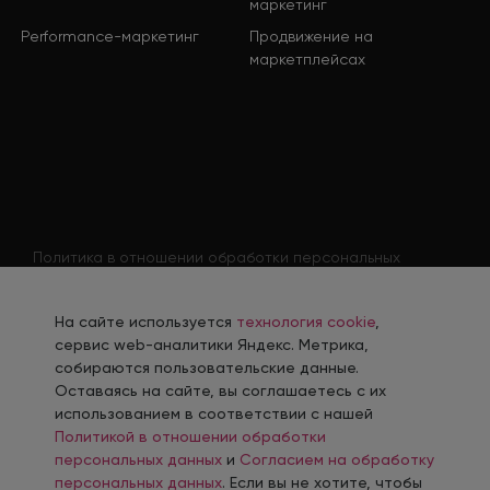
маркетинг
Performance-маркетинг
Продвижение на
маркетплейсах
Политика в отношении обработки персональных
данных
Согласие на обработку персональных данных
На сайте используется
технология cookie
,
Согласие на обработку персональных данных
сервис web-аналитики Яндекс. Метрика,
соискателя
собираются пользовательские данные.
Оставаясь на сайте, вы соглашаетесь с их
Политика использования файлов cookie
использованием в соответствии с нашей
Согласие на получение рекламной рассылки
Политикой в отношении обработки
персональных данных
и
Согласием на обработку
персональных данных
. Если вы не хотите, чтобы