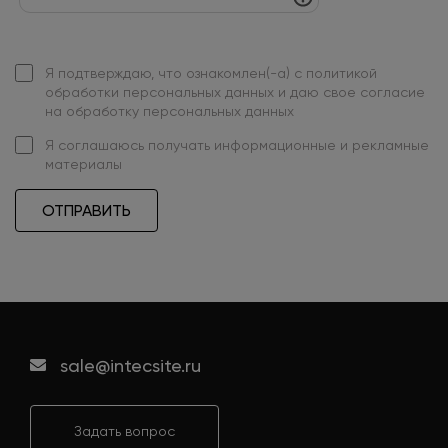
Я подтверждаю, что ознакомлен(-а) с
политикой
обработки персональных данных
и даю свое
согласие
на обработку персональных данных
Я
соглашаюсь
получать информационные и рекламные
материалы
ОТПРАВИТЬ
sale@intecsite.ru
Задать вопрос