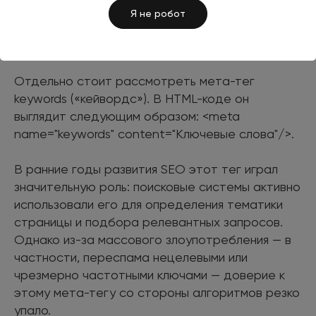
каждые 2–3 слова.
Я не робот
Keywords
Отдельно стоит рассмотреть мета-тег
keywords («кейвордс»). В HTML-коде он
выглядит следующим образом: <meta
name="keywords" content="Ключевые слова"/>.
В ранние годы развития SEO этот тег играл
значительную роль: поисковые системы активно
использовали его для определения тематики
страницы и подбора релевантных запросов.
Однако из-за массового злоупотребления — в
частности, переспама нецелевыми или
чрезмерно частотными ключами — доверие к
этому мета-тегу со стороны алгоритмов резко
упало.