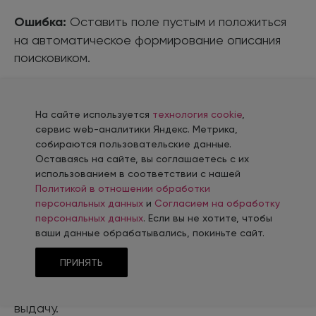
Ошибка:
Оставить поле пустым и положиться
на автоматическое формирование описания
поисковиком.
Последствия:
Сниппет может содержать
случайные фразы из футера, комментариев или
На сайте используется
технология cookie
,
технического текста — это отпугнет клиента.
сервис web-аналитики Яндекс. Метрика,
собираются пользовательские данные.
Оставаясь на сайте, вы соглашаетесь с их
Решение:
Всегда заполняйте Description
использованием в соответствии с нашей
вручную. Даже если поисковик иногда заменяет
Политикой в отношении обработки
его, качественный шаблон повышает шансы на
персональных данных
и
Согласием на обработку
использование именно вашего варианта.
персональных данных
. Если вы не хотите, чтобы
ваши данные обрабатывались, покиньте сайт.
Игнорирование мобильной выдачи
ПРИНЯТЬ
Ошибка:
Оптимизация только под десктопную
выдачу.