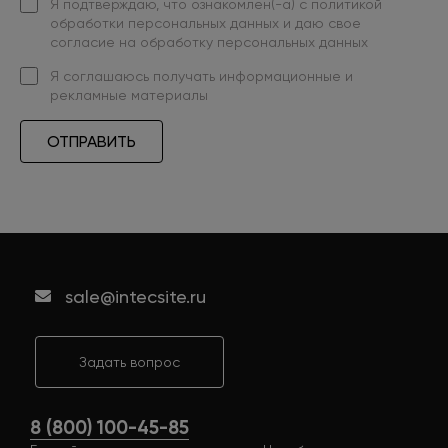
Я подтверждаю, что ознакомлен(-а) с
политикой
обработки персональных данных
и даю свое
согласие на обработку персональных данных
Я
соглашаюсь
получать информационные и
рекламные материалы
ОТПРАВИТЬ
sale@intecsite.ru
Задать вопрос
8 (800) 100-45-85