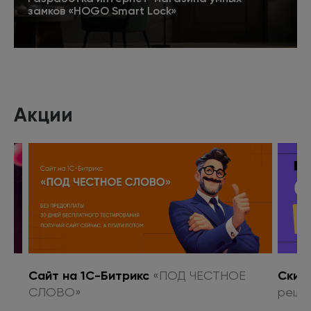
замков «HOGO Smart Lock»
Подробнее
Акции
о
Сайт на 1С-Битрикс
«ПОД ЧЕСТНОЕ
Скид
СЛОВО»
реше