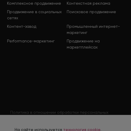
Комплексное продвижение
Контекстная реклама
Продвижение в социальных
Поисковое продвижение
сетях
Контент-завод
Промышленный интернет-
маркетинг
Performance-маркетинг
Продвижение на
маркетплейсах
Политика в отношении обработки персональных
данных
Согласие на обработку персональных данных
На сайте используется
технология cookie
,