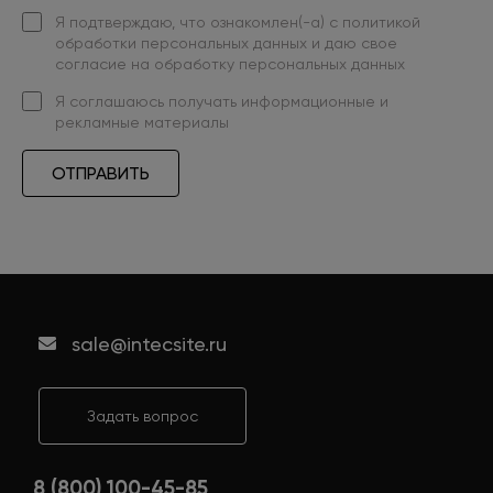
Я подтверждаю, что ознакомлен(-а) с
политикой
обработки персональных данных
и даю свое
согласие на обработку персональных данных
Я
соглашаюсь
получать информационные и
рекламные материалы
ОТПРАВИТЬ
sale@intecsite.ru
Задать вопрос
8 (800) 100-45-85