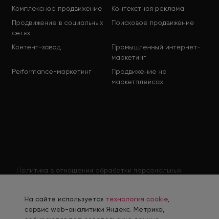
Комплексное продвижение
Контекстная реклама
Продвижение в социальных
Поисковое продвижение
сетях
Контент-завод
Промышленный интернет-
маркетинг
Performance-маркетинг
Продвижение на
маркетплейсах
Политика в отношении обработки персональных
данных
Согласие на обработку персональных данных
На сайте используется
технология cookie
,
Согласие на обработку персональных данных
сервис web-аналитики Яндекс. Метрика,
соискателя