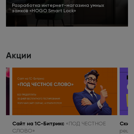
Разработка интернет-магазина умных
замков «HOGO Smart Lock»
Подробнее
Акции
о
Сайт на 1С-Битрикс
«ПОД ЧЕСТНОЕ
Скид
СЛОВО»
реше