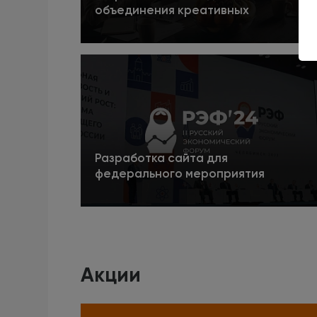
объединения креативных
предпринимателей «Креативные
индустрии Челябинской области -
5
Подробнее
КИЧО»
Разработка сайта для
федерального мероприятия
«Русский экономический форум
2024»
5
Подробнее
Акции