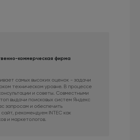
твенно-коммерческая фирма
ивает самых высоких оценок - задачи
Длител
соком техническом уровне. В процессе
продвиг
консультации и советы. Совместными
вышло.
 топ выдачи поисковых систем Яндекс
компан
ас запросам и обеспечить
позици
сайт, рекомендуем INTEC как
принос
ов и маркетологов.