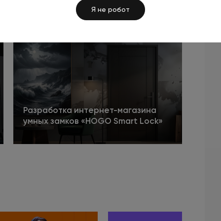
сайта дизайнерского бюро
Я не робот
«Vissadi»
Подробнее
Разработка интернет-магазина
умных замков «HOGO Smart Lock»
Подробнее