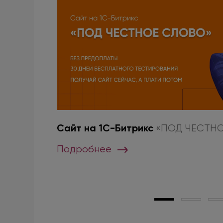
Сайт на 1С-Битрикс
нгу от
«ПОД ЧЕСТН
Подробнее