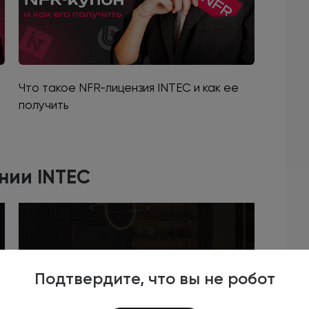
Что такое NFR-лицензия INTEC и как ее
получить
нии INTEC
Подтвердите, что вы не робот
Разработка корпоративного