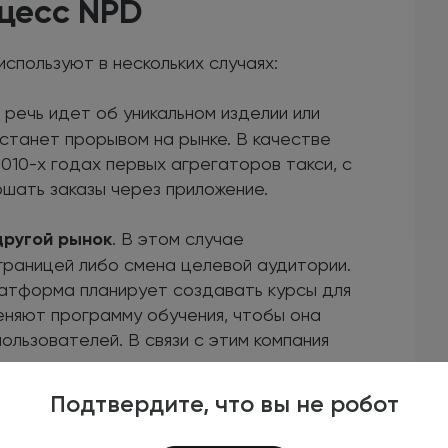
оцесс NPD
пользуют в нескольких случаях:
ь речь идет об уникальном изделии или
 станет прорывом на рынке. В качестве
10-х годах первых агрегаторов такси, с
шать заказы через приложение.
другой рынок
. В этом случае
раницей либо смена целевой аудитории.
атформа планирует создавать курсы для
меняют программу обучения, чтобы она
льзователей. В связи с этим компания
укт
. Если модификация произошла в
Подтвердите, что вы не робот
то концепцию New Product Development
нет-магазин предлагает клиентам