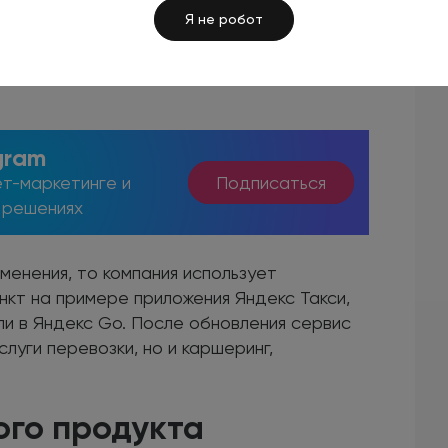
кой карты, электронного кошелька или со
Я не робот
енем владелец площадки добавил еще
ных переводов. Это естественный процесс
gram
т-маркетинге и
Подписаться
 решениях
менения, то компания использует
кт на примере приложения Яндекс Такси,
и в Яндекс Go. После обновления сервис
луги перевозки, но и каршеринг,
ого продукта