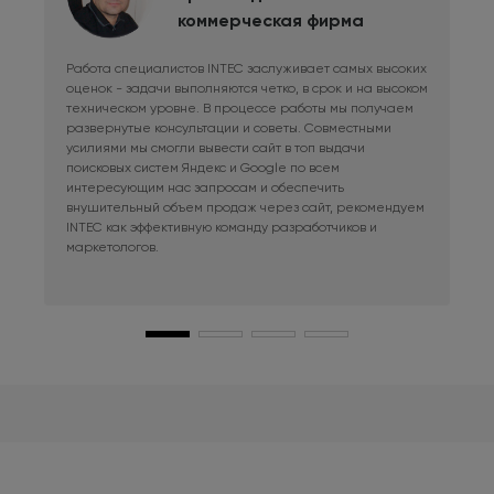
коммерческая фирма
Работа специалистов INTEC заслуживает самых высоких
Дли
оценок - задачи выполняются четко, в срок и на высоком
фри
техническом уровне. В процессе работы мы получаем
сис
развернутые консультации и советы. Совместными
Раб
усилиями мы смогли вывести сайт в топ выдачи
в к
поисковых систем Яндекс и Google по всем
сай
интересующим нас запросам и обеспечить
наш
внушительный объем продаж через сайт, рекомендуем
при
INTEC как эффективную команду разработчиков и
маркетологов.