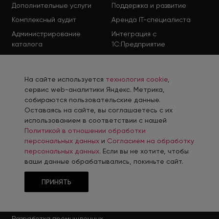
Дополнительные услуги
Поддержка и развитие
Комплексный аудит
Аренда IT-специалиста
Администрирование
Интеграция с
каталога
1С:Предприятие
Перенос сайта на 1С-
Миграция сайта на
Битрикс
intec.universe
На сайте используется
технология cookie
,
Разработка прототипа
сервис web-аналитики Яндекс. Метрика,
сайта
собираются пользовательские данные.
Оставаясь на сайте, вы соглашаетесь с их
РАЗРАБОТКА
использованием в соответствии с нашей
Политикой в отношении обработки
персональных данных
и
Согласием на обработку
Разработка LandingPage
Разработка интернет-
персональных данных
. Если вы не хотите, чтобы
магазина
ваши данные обрабатывались, покиньте сайт.
Разработка эксклюзивных
Разработка корпоративных
сайтов
сайтов
ПРИНЯТЬ
Разработка порталов, IT-
Разработка мобильных
проектов
приложений
Разработка промышленных