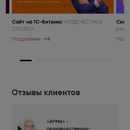
о
Сайт на 1С-Битрикс
«ПОД ЧЕСТНОЕ
Скид
СЛОВО»
реше
Подробнее
Подр
Отзывы клиентов
«АРМА» -
производственно-