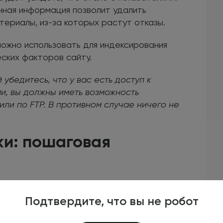
енная информация позволит удалить
ериалы, из-за которых растут отказы.
можно использовать для индексирования
ских факторов сайту.
убедитесь, что у вас есть доступ к
ми, вы должны иметь возможность
ли по FTP. В противном случае ничего не
и: пошаговая
еме
Подтвердите, что вы не робот
ас уже есть учетная запись, можете
/metrika.yandex.ru/ и нажмите желтую