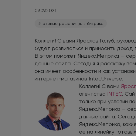
09.09.2021
#Готовые решения для битрикс
Коллеги! С вами Ярослав Голуб, руков
будет развиваться и приносить доход т
В этом поможет Яндекс.Метрика — сер
данные сайта. Сегодня я расскажу вам
она имеет особенности и как установи
интернет-магазинов IntecUniverse.
Коллеги! С вами
Яросл
агентства
INTEC
. Сай
только при условии п
Яндекс.Метрика — сер
данные сайта. Сегодн
Яндекс.Метрика, каки
ее на линейку готовы