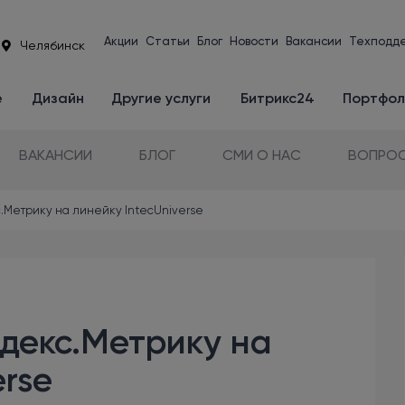
Акции
Статьи
Блог
Новости
Вакансии
Техподд
Челябинск
е
Дизайн
Другие услуги
Битрикс24
Портфол
ВАКАНСИИ
БЛОГ
СМИ О НАС
ВОПРОС
с.Метрику на линейку IntecUniverse
ндекс.Метрику на
erse