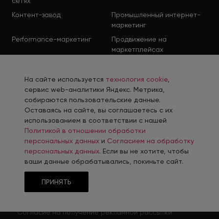
сетях
Контент-завод
Промышленный интернет-
маркетинг
Performance-маркетинг
Продвижение на
маркетплейсах
На сайте используется
технология cookie
,
сервис web-аналитики Яндекс. Метрика,
собираются пользовательские данные.
Оставаясь на сайте, вы соглашаетесь с их
использованием в соответствии с нашей
Политикой в отношении обработки
Политика в отношении обработки персональных
персональных данных
и
Согласием на обработку
данных
персональных данных
. Если вы не хотите, чтобы
Согласие на обработку персональных данных
ваши данные обрабатывались, покиньте сайт.
Согласие на обработку персональных данных
ПРИНЯТЬ
соискателя
Политика использования файлов cookie
Согласие на получение рекламной рассылки