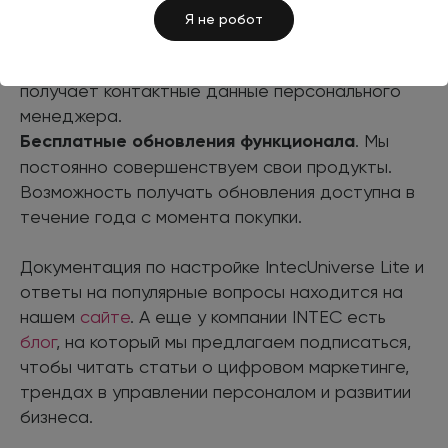
готового решения.
Я не робот
Подробные консультации разработчика
. При
покупке нашего продукта каждый клиент
получает контактные данные персонального
менеджера.
Бесплатные обновления функционала
. Мы
постоянно совершенствуем свои продукты.
Возможность получать обновления доступна в
течение года с момента покупки.
Документация по настройке IntecUniverse Lite и
ответы на популярные вопросы находится на
нашем
сайте
. А еще у компании INTEC есть
блог
, на который мы предлагаем подписаться,
чтобы читать статьи о цифровом маркетинге,
трендах в управлении персоналом и развитии
бизнеса.