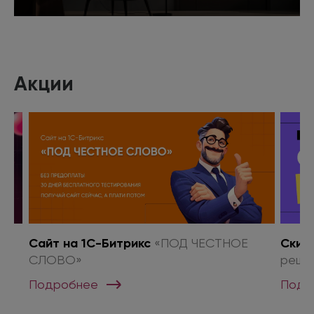
Подробнее
Акции
о
Сайт на 1С-Битрикс
«ПОД ЧЕСТНОЕ
Скид
СЛОВО»
реше
Подробнее
Подр