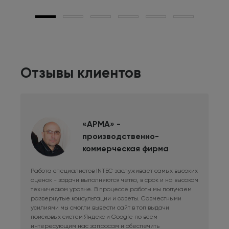
Отзывы клиентов
«АРМА» -
производственно-
коммерческая фирма
Работа специалистов INTEC заслуживает самых высоких
Дли
оценок - задачи выполняются четко, в срок и на высоком
фри
техническом уровне. В процессе работы мы получаем
сис
развернутые консультации и советы. Совместными
Раб
усилиями мы смогли вывести сайт в топ выдачи
в к
поисковых систем Яндекс и Google по всем
сай
интересующим нас запросам и обеспечить
наш