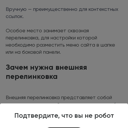
Вручную — преимущественно для контекстных
ссылок.
Особое место занимает сквозная
перелинковка, для настройки которой
необходимо разместить меню сайта в шапке
или на боковой панели.
Зачем нужна внешняя
перелинковка
Внешняя перелинковка представляет собой
систему взаимосвязей между различными веб-
ресурсами, когда одна страница переводит на
Подтвердите, что вы не робот
контент на другом домене.