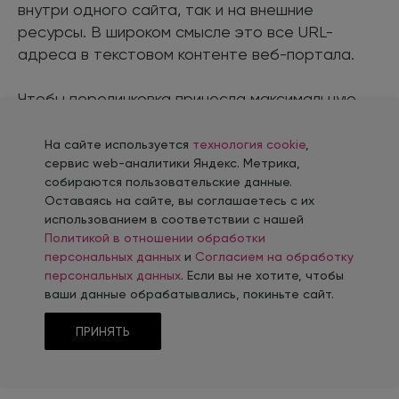
внутри одного сайта, так и на внешние
ресурсы. В широком смысле это все URL-
адреса в текстовом контенте веб-портала.
Чтобы перелинковка принесла максимальную
эффективность, размещайте релевантные,
содержательно обоснованные ссылки.
На сайте используется
технология cookie
,
Используйте только подходящие по контексту
сервис web-аналитики Яндекс. Метрика,
собираются пользовательские данные.
анкоры и соблюдайте баланс в количестве
Оставаясь на сайте, вы соглашаетесь с их
редиректов на странице. Помимо этого, не
использованием в соответствии с нашей
забывайте про аудит сайта: проводите
Политикой в отношении обработки
регулярный мониторинг для устранения битых
персональных данных
и
Согласием на обработку
URL-адресов и других факторов, которые
персональных данных
. Если вы не хотите, чтобы
ваши данные обрабатывались, покиньте сайт.
негативно сказываются на SEO.
ПРИНЯТЬ