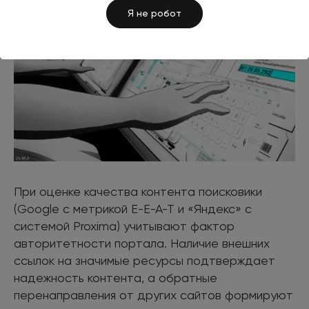
Я не робот
При оценке качества контента поисковики
(Google с метрикой E-E-A-T и «Яндекс» с
системой Proxima) учитывают фактор
авторитетности портала. Наличие внешних
ссылок на значимые ресурсы подтверждает
надежность контента, а обратные
перенаправления от других сайтов формируют