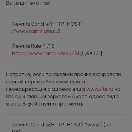
Выглядит это так:
RewriteCond %{HTTP_HOST}
!^
www.name.site.ru
$
RewriteRule ^(.*)$
http://www.name.site.ru/$1
[L,R=301]
Напротив, если поисковики проиндексировали
первой версию без www, нужна
переадресация с адреса вида
www.site.ru
на
site.ru, и главным зеркалом будет адрес вида
site.ru. В файл нужно прописать:
RewriteCond %{HTTP_HOST} ^www\.(.+)
[NC]