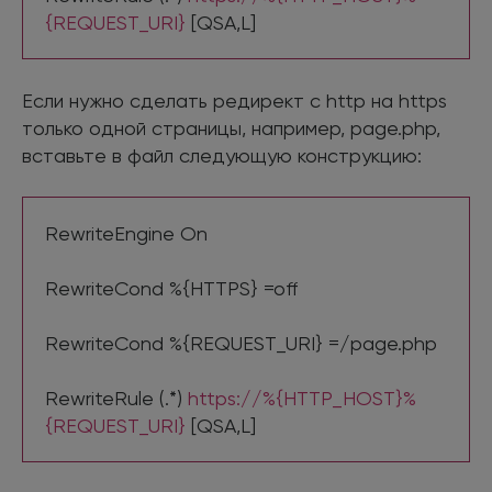
{REQUEST_URI}
[QSA,L]
Если нужно сделать редирект с http на https
только одной страницы, например, page.php,
вставьте в файл следующую конструкцию:
RewriteEngine On
RewriteCond %{HTTPS} =off
RewriteCond %{REQUEST_URI} =/page.php
RewriteRule (.*)
https://%{HTTP_HOST}%
{REQUEST_URI}
[QSA,L]