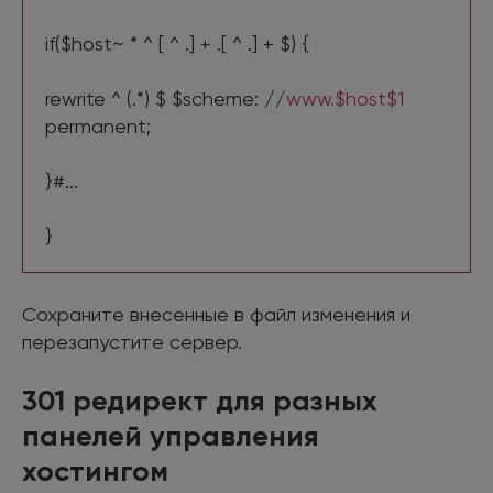
if($host~ * ^ [ ^ .] + .[ ^ .] + $) {
rewrite ^ (.*) $ $scheme: //
www.$host$1
permanent;
}#...
}
Сохраните внесенные в файл изменения и
перезапустите сервер.
301 редирект для разных
панелей управления
хостингом