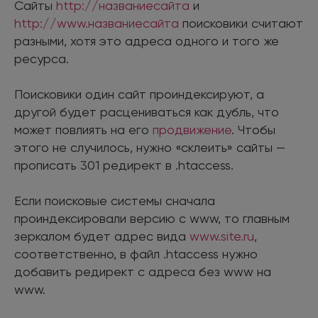
Сайты
http://названиесайта
и
http://www.названиесайта
поисковики считают
разными, хотя это адреса одного и того же
ресурса.
Поисковики один сайт проиндексируют, а
другой будет расцениваться как дубль, что
может повлиять на его
продвижение
. Чтобы
этого не случилось, нужно «склеить» сайты —
прописать 301 редирект в .htaccess.
Если поисковые системы сначала
проиндексировали версию с www, то главным
зеркалом будет адрес вида
www.site.ru
,
соответственно, в файл .htaccess нужно
добавить редирект с адреса без www на
www.