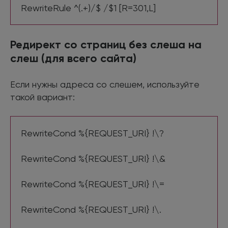
RewriteRule ^(.+)/$ /$1 [R=301,L]
Редирект со страниц без слеша на
слеш (для всего сайта)
Если нужны адреса со слешем, используйте
такой вариант:
RewriteCond %{REQUEST_URI} !\?
RewriteCond %{REQUEST_URI} !\&
RewriteCond %{REQUEST_URI} !\=
RewriteCond %{REQUEST_URI} !\.