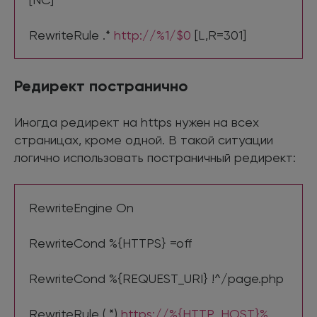
RewriteRule .*
http://%1/$0
[L,R=301]
Редирект постранично
Иногда редирект на https нужен на всех
страницах, кроме одной. В такой ситуации
логично использовать постраничный редирект:
RewriteEngine On
RewriteCond %{HTTPS} =off
RewriteCond %{REQUEST_URI} !^/page.php
RewriteRule (.*)
https://%{HTTP_HOST}%