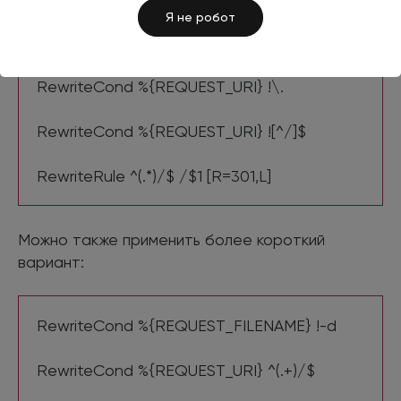
Я не робот
RewriteCond %{REQUEST_URI} !\=
RewriteCond %{REQUEST_URI} !\.
RewriteCond %{REQUEST_URI} ![^/]$
RewriteRule ^(.*)/$ /$1 [R=301,L]
Можно также применить более короткий
вариант:
RewriteCond %{REQUEST_FILENAME} !-d
RewriteCond %{REQUEST_URI} ^(.+)/$