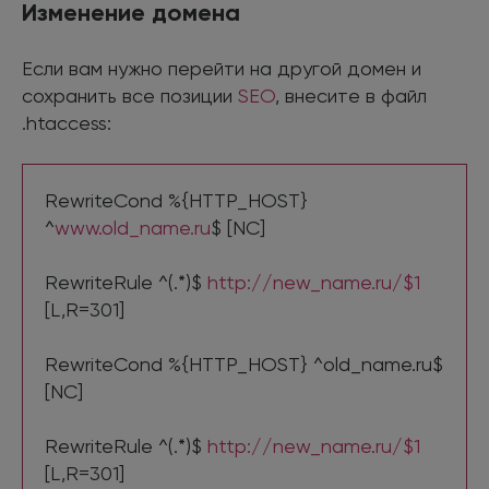
Изменение домена
Если вам нужно перейти на другой домен и
сохранить все позиции
SEO
, внесите в файл
.htaccess:
RewriteCond %{HTTP_HOST}
^
www.old_name.ru
$ [NC]
RewriteRule ^(.*)$
http://new_name.ru/$1
[L,R=301]
RewriteCond %{HTTP_HOST} ^old_name.ru$
[NC]
RewriteRule ^(.*)$
http://new_name.ru/$1
[L,R=301]