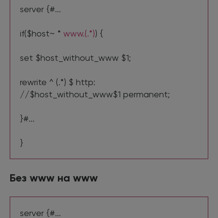
server {#...
if($host~ *
www.(.*)
) {
set $host_without_www $1;
rewrite ^ (.*) $ http:
//$host_without_www$1 permanent;
}#...
}
Без www на www
server {#...