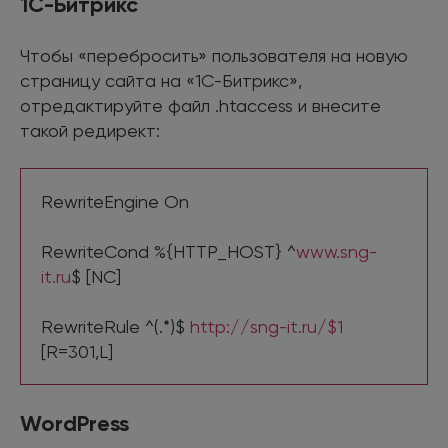
1С-Битрикс
Чтобы «перебросить» пользователя на новую
страницу сайта на «1С-Битрикс»,
отредактируйте файл .htaccess и внесите
такой редирект:
RewriteEngine On
RewriteCond %{HTTP_HOST} ^
www.sng-
it.ru
$ [NC]
RewriteRule ^(.*)$
http://sng-it.ru/$1
[R=301,L]
WordPress