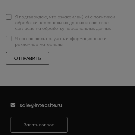
Я подтверждаю, что ознакомлен(-а) с
политикой
обработки персональных данных
и даю свое
согласие на обработку персональных данных
Я
соглашаюсь
получать информационные и
рекламные материалы
ОТПРАВИТЬ
sale@intecsite.ru
Задать вопрос