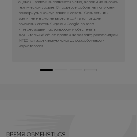
оценок - задачи выполняются четко, в срок и на высоком
фри
техническом уровне. В процессе работы мы получаем
сис
развернутые консультации и советы. Совместными
Раб
усилиями мы смогли вывести сайт в топ выдачи
в к
поисковых систем Яндекс и Google по всем
сай
интересующим нас запросам и обеспечить
наш
внушительный объем продаж через сайт, рекомендуем
при
INTEC как эффективную команду разработчиков и
маркетологов.
ВРЕМЯ ОБМЕНЯТЬСЯ