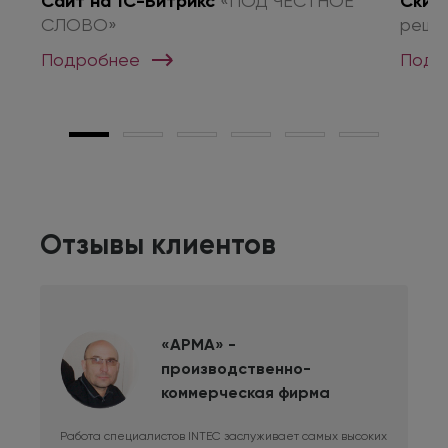
о
Сайт на 1С-Битрикс
«ПОД ЧЕСТНОЕ
Скид
СЛОВО»
реше
Подробнее
Подр
Отзывы клиентов
«АРМА» -
производственно-
коммерческая фирма
Работа специалистов INTEC заслуживает самых высоких
Дли