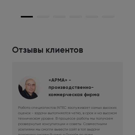
Отзывы клиентов
«АРМА» -
производственно-
коммерческая фирма
Работа специалистов INTEC заслуживает самых высоких
Дли
оценок - задачи выполняются четко, в срок и на высоком
фри
техническом уровне. В процессе работы мы получаем
сис
развернутые консультации и советы. Совместными
Раб
усилиями мы смогли вывести сайт в топ выдачи
в к
поисковых систем Яндекс и Google по всем
сай