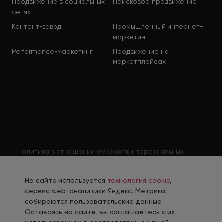
Продвижение в социальных
Поисковое продвижение
сетях
Контент-завод
Промышленный интернет-
маркетинг
Performance-маркетинг
Продвижение на
маркетплейсах
Политика в отношении обработки персональных
данных
Согласие на обработку персональных данных
На сайте используется
технология cookie
,
Согласие на обработку персональных данных
сервис web-аналитики Яндекс. Метрика,
соискателя
собираются пользовательские данные.
Оставаясь на сайте, вы соглашаетесь с их
Политика использования файлов cookie