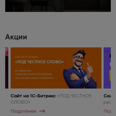
Подробнее
Акции
о
Сайт на 1С-Битрикс
«ПОД ЧЕСТНОЕ
Скид
СЛОВО»
реше
Подробнее
Подр