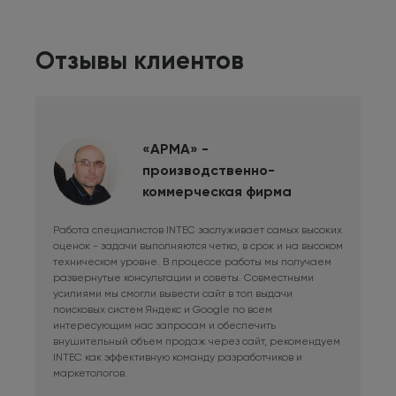
Отзывы клиентов
«АРМА» -
производственно-
коммерческая фирма
Работа специалистов INTEC заслуживает самых высоких
Дли
оценок - задачи выполняются четко, в срок и на высоком
фри
техническом уровне. В процессе работы мы получаем
сис
развернутые консультации и советы. Совместными
Раб
усилиями мы смогли вывести сайт в топ выдачи
в к
поисковых систем Яндекс и Google по всем
сай
интересующим нас запросам и обеспечить
наш
внушительный объем продаж через сайт, рекомендуем
при
INTEC как эффективную команду разработчиков и
маркетологов.