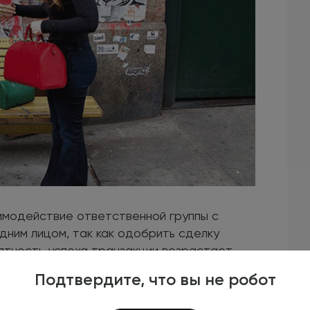
аимодействие ответственной группы с
дним лицом, так как одобрить сделку
ятность успеха транзакции возрастает,
тся решение и какими критериями
Подтвердите, что вы не робот