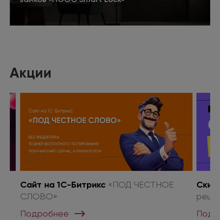
Подробнее
Акции
о
Сайт на 1С-Битрикс
«ПОД ЧЕСТНОЕ
Скид
СЛОВО»
реше
Подробнее
Подр