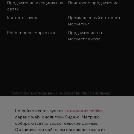
Продвижение в социальных
Поисковое продвижение
сетях
Контент-завод
Промышленный интернет-
маркетинг
Performance-маркетинг
Продвижение на
маркетплейсах
Политика в отношении обработки персональных
данных
Согласие на обработку персональных данных
На сайте используется
технология cookie
,
Согласие на обработку персональных данных
сервис web-аналитики Яндекс. Метрика,
соискателя
собираются пользовательские данные.
Оставаясь на сайте, вы соглашаетесь с их
Политика использования файлов cookie