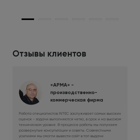
Отзывы клиентов
«АРМА» -
производственно-
коммерческая фирма
Работа специалистов INTEC заслуживает самых высоких
Дли
оценок - задачи выполняются четко, в срок и на высоком
фри
техническом уровне. В процессе работы мы получаем
сис
развернутые консультации и советы. Совместными
Раб
усилиями мы смогли вывести сайт в топ выдачи
в к