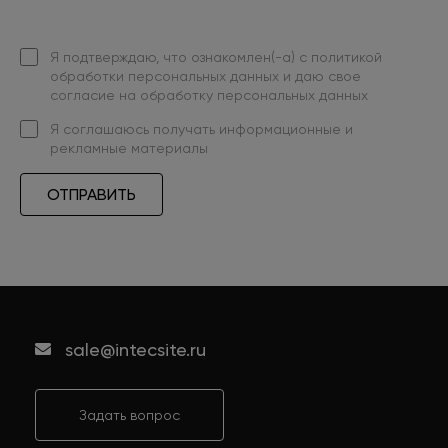
Я подтверждаю, что ознакомлен(-а) с
политикой
обработки персональных данных
и даю свое
согласие на обработку персональных данных
Я
соглашаюсь
получать информационные и
рекламные материалы
ОТПРАВИТЬ
sale@intecsite.ru
Задать вопрос