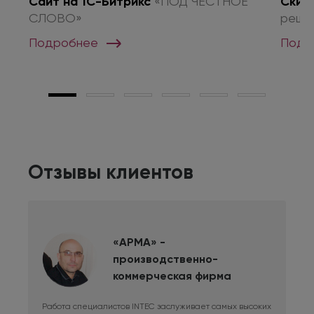
о
Сайт на 1С-Битрикс
«ПОД ЧЕСТНОЕ
Скид
СЛОВО»
реше
Подробнее
Подр
Отзывы клиентов
«АРМА» -
производственно-
коммерческая фирма
Работа специалистов INTEC заслуживает самых высоких
Дли