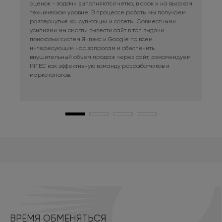
оценок - задачи выполняются четко, в срок и на высоком
фри
техническом уровне. В процессе работы мы получаем
сис
развернутые консультации и советы. Совместными
Раб
усилиями мы смогли вывести сайт в топ выдачи
в к
поисковых систем Яндекс и Google по всем
сай
интересующим нас запросам и обеспечить
наш
внушительный объем продаж через сайт, рекомендуем
при
INTEC как эффективную команду разработчиков и
маркетологов.
ВРЕМЯ ОБМЕНЯТЬСЯ