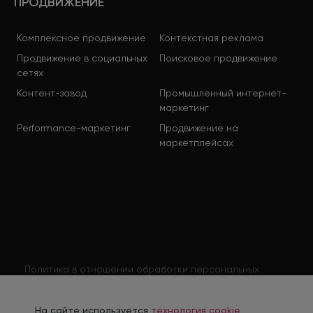
ПРОДВИЖЕНИЕ
Комплексное продвижение
Контекстная реклама
Продвижение в социальных
Поисковое продвижение
сетях
Контент-завод
Промышленный интернет-
маркетинг
Performance-маркетинг
Продвижение на
маркетплейсах
Политика в отношении обработки персональных
данных
Согласие на обработку персональных данных
На сайте используется
технология cookie
,