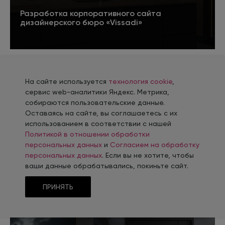
Разработка корпоративного сайта
дизайнерского бюро «Vissadi»
Подробнее
На сайте используется
технология cookie
,
сервис web-аналитики Яндекс. Метрика,
собираются пользовательские данные.
Оставаясь на сайте, вы соглашаетесь с их
использованием в соответствии с нашей
Политикой в отношении обработки
персональных данных
и
Согласием на обработку
персональных данных
. Если вы не хотите, чтобы
Разработка сайта для федерального
ваши данные обрабатывались, покиньте сайт.
мероприятия «Русский экономический форум
2024»
ПРИНЯТЬ
5
Подробнее