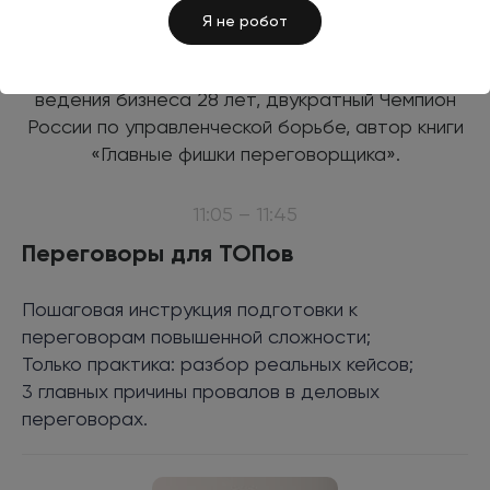
Я не робот
Константин Смирнов
Эксперт в переговорах и управлении, опыт
ведения бизнеса 28 лет, двукратный Чемпион
России по управленческой борьбе, автор книги
«Главные фишки переговорщика».
11:05 – 11:45
Переговоры для ТОПов
Пошаговая инструкция подготовки к
переговорам повышенной сложности;
Только практика: разбор реальных кейсов;
3 главных причины провалов в деловых
переговорах.