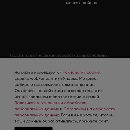
маркетплейсах
Политика в отношении обработки персональных
данных
Согласие на обработку персональных данных
На сайте используется
технология cookie
,
Согласие на обработку персональных данных
сервис web-аналитики Яндекс. Метрика,
соискателя
собираются пользовательские данные.
Оставаясь на сайте, вы соглашаетесь с их
Политика использования файлов cookie
использованием в соответствии с нашей
Согласие на получение рекламной рассылки
Политикой в отношении обработки
персональных данных
и
Согласием на обработку
персональных данных
. Если вы не хотите, чтобы
ваши данные обрабатывались, покиньте сайт.
Разработка, сопровождение и продвижение сайтов в г. Челябинск