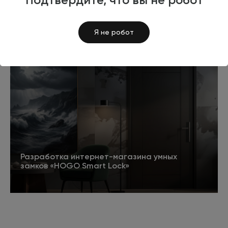
Разработка сайта для федерального
мероприятия «Русский экономический форум
2024»
Я не робот
5
Подробнее
Разработка интернет-магазина умных
замков «HOGO Smart Lock»
Подробнее