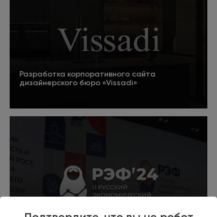
Разработка корпоративного сайта
дизайнерского бюро «Vissadi»
Подробнее
Подтвердите, что вы не робот