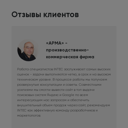
Отзывы клиентов
«АРМА» -
производственно-
коммерческая фирма
Работа специалистов INTEC заслуживает самых высоких
Дли
оценок - задачи выполняются четко, в срок и на высоком
фри
техническом уровне. В процессе работы мы получаем
сис
развернутые консультации и советы. Совместными
Раб
усилиями мы смогли вывести сайт в топ выдачи
в к
поисковых систем Яндекс и Google по всем
сай
интересующим нас запросам и обеспечить
наш
внушительный объем продаж через сайт, рекомендуем
при
INTEC как эффективную команду разработчиков и
маркетологов.