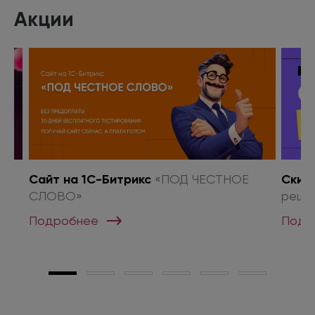
Акции
о
Сайт на 1С-Битрикс
«ПОД ЧЕСТНОЕ
Скид
СЛОВО»
реше
Подробнее
Подр