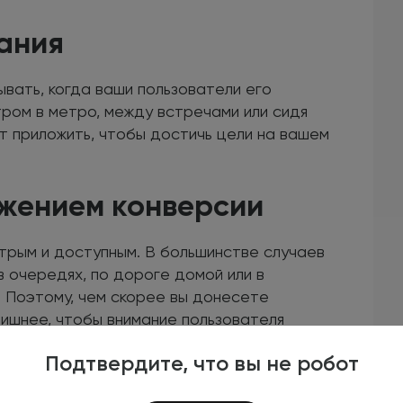
вания
вать, когда ваши пользователи его
тром в метро, между встречами или сидя
т приложить, чтобы достичь цели на вашем
ижением конверсии
трым и доступным. В большинстве случаев
 очередях, по дороге домой или в
. Поэтому, чем скорее вы донесете
лишнее, чтобы внимание пользователя
Подтвердите, что вы не робот
gram