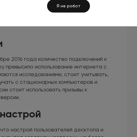
Я не робот
т-маркетинге и
Подписаться
 решениях
и
ябре 2016 года количество подключений к
ру превысило использование интернета с
маются исследованиями, стоит учитывать,
учать с стационарных компьютеров и
сии стоит использовать призывы к
 версии.
 настрой
 что настрой пользователей десктопа и