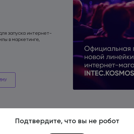
для запуска
интернет-
килы
в маркетинге
,
ММУ
Подтвердите, что вы не робот