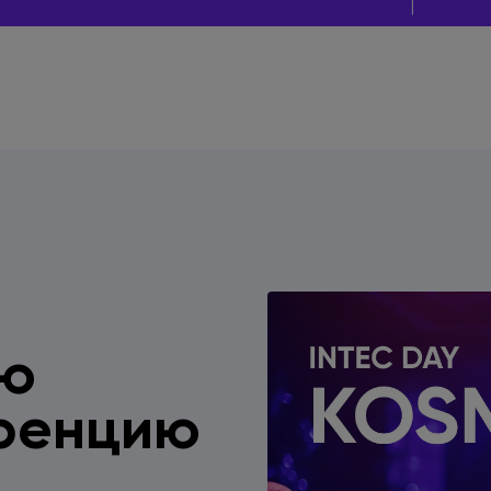
ую
ренцию