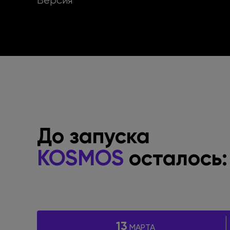
Версия
До запуска
KOSMOS
осталось:
13
МАРТА