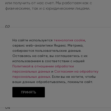
или получить от нас счет. Мы работаем как с
физическими, так и с юридическими лицами.
02
Установите и настройте решение
На сайте используется
технология cookie
,
Купите домен, выберите хостинг, установите и
сервис web-аналитики Яндекс. Метрика,
настройте решение.
собираются пользовательские данные.
Оставаясь на сайте, вы соглашаетесь с их
использованием в соответствии с нашей
Политикой в отношении обработки
03
персональных данных
и
Согласием на обработку
Наполните и запустите сайт
персональных данных
. Если вы не хотите, чтобы
ваши данные обрабатывались, покиньте сайт.
Заполните сайт своей информацией и запустите
его.
ПРИНЯТЬ
04