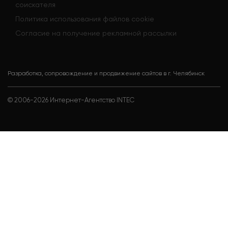
соискателя
Политика использования файлов cookie
Согласие на получение рекламной рассылки
Разработка, сопровождение и продвижение сайтов в г. Челябинск
© 2006-
2026
Интернет-Агентство INTEC