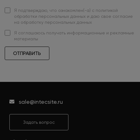
Я подтверждаю, что ознакомлен(-а) с
политикой
обработки персональных данных
и даю свое
согласие
на обработку персональных данных
Я
соглашаюсь
получать информационные и рекламные
материалы
ОТПРАВИТЬ
sale@intecsite.ru
Задать вопрос