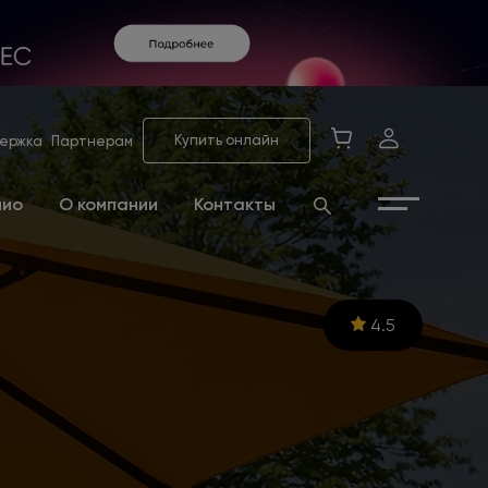
Купить онлайн
ержка
Партнерам
лио
О компании
Контакты
4.5