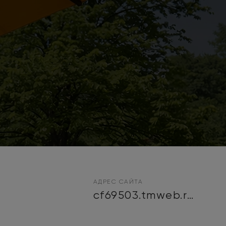
АДРЕС САЙТА
cf69503.tmweb.ru