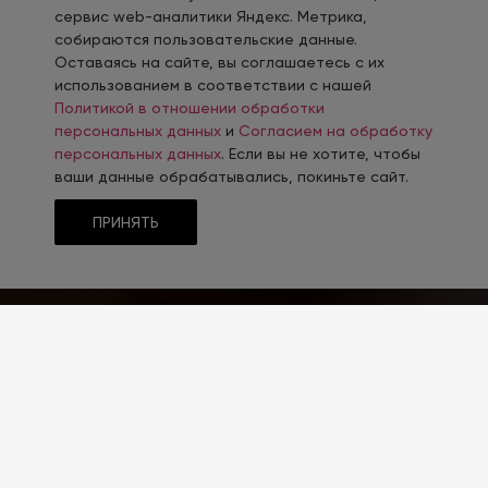
сервис web-аналитики Яндекс. Метрика,
собираются пользовательские данные.
Оставаясь на сайте, вы соглашаетесь с их
использованием в соответствии с нашей
Политикой в отношении обработки
персональных данных
и
Согласием на обработку
персональных данных
. Если вы не хотите, чтобы
ваши данные обрабатывались, покиньте сайт.
ПРИНЯТЬ
ТЕМАТИКА