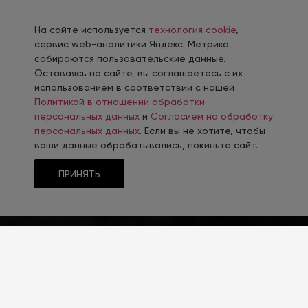
На сайте используется
технология cookie
,
сервис web-аналитики Яндекс. Метрика,
собираются пользовательские данные.
Оставаясь на сайте, вы соглашаетесь с их
использованием в соответствии с нашей
Политикой в отношении обработки
персональных данных
и
Согласием на обработку
персональных данных
. Если вы не хотите, чтобы
ваши данные обрабатывались, покиньте сайт.
ПРИНЯТЬ
РЕШЕНИЕ САЙТА
Эксклюзивный сайт